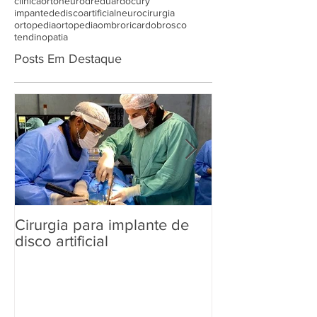
clínicaortoneuro
dreduardocury
impantedediscoartificial
neurocirurgia
ortopedia
ortopediaombro
ricardobrosco
tendinopatia
Posts Em Destaque
Cirurgia para implante de
Dia Mundial d
disco artificial