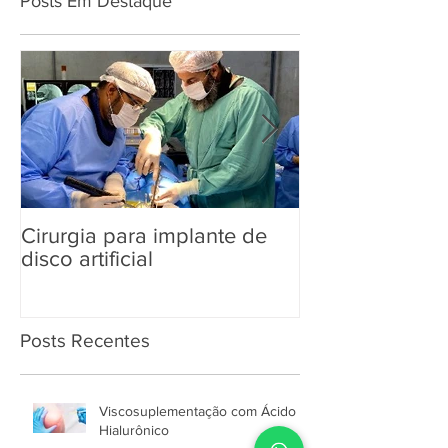
Posts Em Destaque
Cirurgia para implante de
Dia Mundial d
disco artificial
Posts Recentes
Viscosuplementação com Ácido