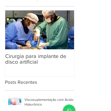
Posts Em Destaque
Cirurgia para implante de
Dia Mundial d
disco artificial
Posts Recentes
Viscosuplementação com Ácido
Hialurônico