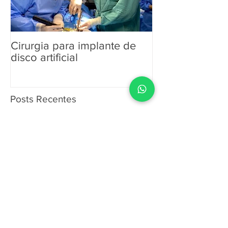
Cirurgia para implante de
Dia Mundial d
disco artificial
Posts Recentes
Viscosuplementação com Ácido
Hialurônico
Nutrientes e a Osteoporose