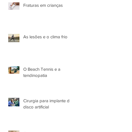
Fraturas em crianças
As lesões e o clima frio
O Beach Tennis e a
tendinopatia
Cirurgia para implante de
disco artificial