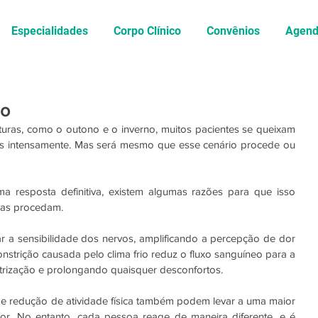
Especialidades
Corpo Clínico
Convênios
Agen
io
uras, como o outono e o inverno, muitos pacientes se queixam 
s intensamente. Mas será mesmo que esse cenário procede ou 
 resposta definitiva, existem algumas razões para que isso 
xas procedam.
r a sensibilidade dos nervos, amplificando a percepção de dor 
nstrição causada pelo clima frio reduz o fluxo sanguíneo para a 
atrização e prolongando quaisquer desconfortos.
 e redução de atividade física também podem levar a uma maior 
or. No entanto, cada pessoa reage de maneira diferente, e é 