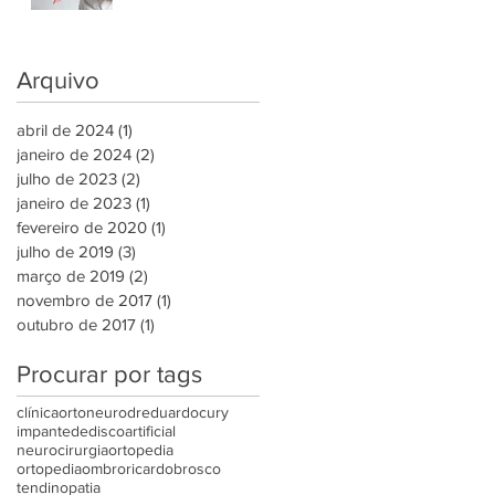
Arquivo
abril de 2024
(1)
1 post
janeiro de 2024
(2)
2 posts
julho de 2023
(2)
2 posts
janeiro de 2023
(1)
1 post
fevereiro de 2020
(1)
1 post
julho de 2019
(3)
3 posts
março de 2019
(2)
2 posts
novembro de 2017
(1)
1 post
outubro de 2017
(1)
1 post
Procurar por tags
clínicaortoneuro
dreduardocury
impantedediscoartificial
neurocirurgia
ortopedia
ortopediaombro
ricardobrosco
tendinopatia