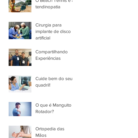
O Beach Tennis e a
tendinopatia
Cirurgia para
implante de disco
artificial
Compartilhando
Experiências
Cuide bem do seu
quadril!
O que é Manguito
Rotador?
Ortopedia das
Mãos