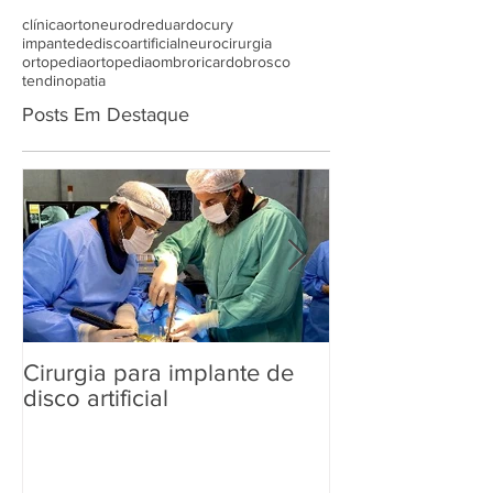
clínicaortoneuro
dreduardocury
impantedediscoartificial
neurocirurgia
ortopedia
ortopediaombro
ricardobrosco
tendinopatia
Posts Em Destaque
Cirurgia para implante de
Dia Mundial d
disco artificial